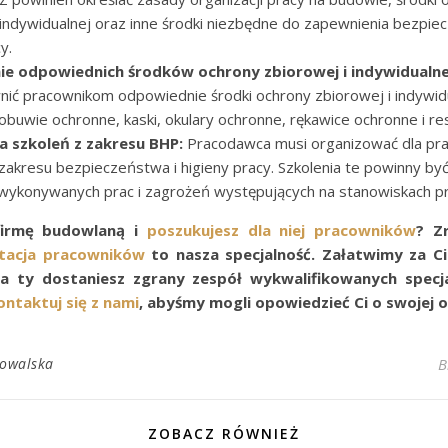
 indywidualnej oraz inne środki niezbędne do zapewnienia bezpie
y.
e odpowiednich środków ochrony zbiorowej i indywidualne
ić pracownikom odpowiednie środki ochrony zbiorowej i indywidu
i obuwie ochronne, kaski, okulary ochronne, rękawice ochronne i re
a szkoleń z zakresu BHP:
Pracodawca musi organizować dla pr
 zakresu bezpieczeństwa i higieny pracy. Szkolenia te powinny b
wykonywanych prac i zagrożeń występujących na stanowiskach pr
firmę budowlaną i
poszukujesz dla niej pracowników
? Z
tacja pracowników
to nasza specjalność. Załatwimy za Ci
 a ty dostaniesz zgrany zespół wykwalifikowanych specj
ontaktuj się z nami
, abyśmy mogli opowiedzieć Ci o swojej o
Kowalska
B
ZOBACZ RÓWNIEŻ