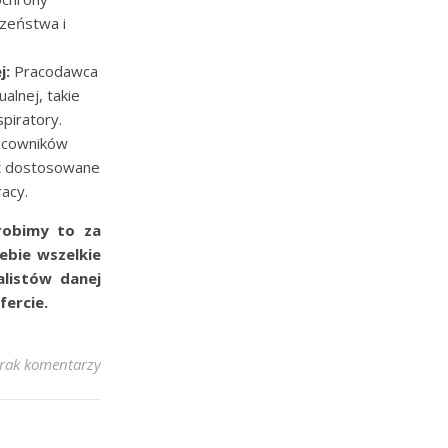
czeństwa i
j:
Pracodawca
alnej, takie
spiratory.
acowników
yć dostosowane
acy.
robimy to za
ebie wszelkie
alistów danej
fercie.
rak komentarzy