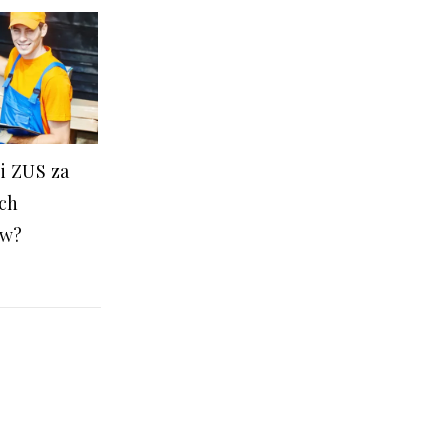
ki ZUS za
ch
ów?