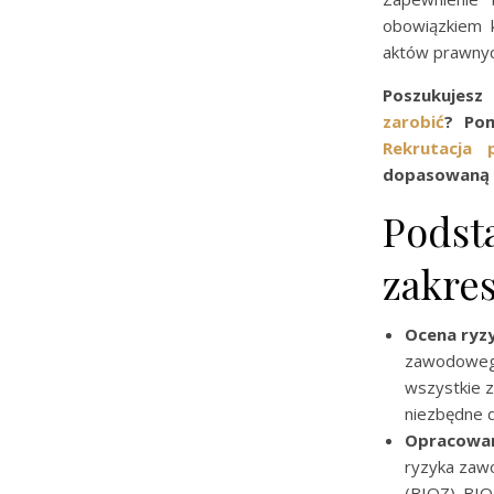
obowiązkiem 
aktów prawnyc
Poszukujesz
zarobić
? Pom
Rekrutacja 
dopasowaną 
Podst
zakre
Ocena ryz
zawodowego
wszystkie z
niezbędne do
Opracowani
ryzyka zaw
(BIOZ). BIO