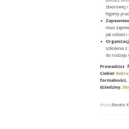
zbiorowej i
higieny prac
Zapewnieni
musi zapewn
jak odzież 
Organizacj
szkolenia z
do rodzaju 
Prowadzisz 
Ciebie!
Rekru
formalności,
dziedziny.
Sk
Przez
Renata 