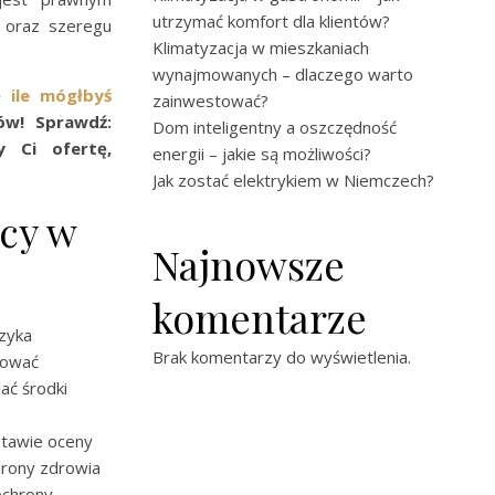
utrzymać komfort dla klientów?
 oraz szeregu
Klimatyzacja w mieszkaniach
wynajmowanych – dlaczego warto
ię
ile mógłbyś
zainwestować?
ów! Sprawdź:
Dom inteligentny a oszczędność
y Ci ofertę,
energii – jakie są możliwości?
Jak zostać elektrykiem w Niemczech?
cy w
Najnowsze
komentarze
zyka
Brak komentarzy do wyświetlenia.
kować
ać środki
tawie oceny
rony zdrowia
ochrony