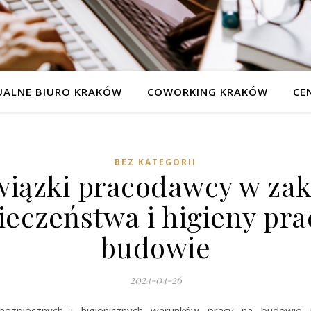
UALNE BIURO KRAKÓW
COWORKING KRAKÓW
CE
BEZ KATEGORII
iązki pracodawcy w zak
ieczeństwa i higieny pra
budowie
2024-04-26
bezpiecznych i higienicznych warunków pracy na budowie