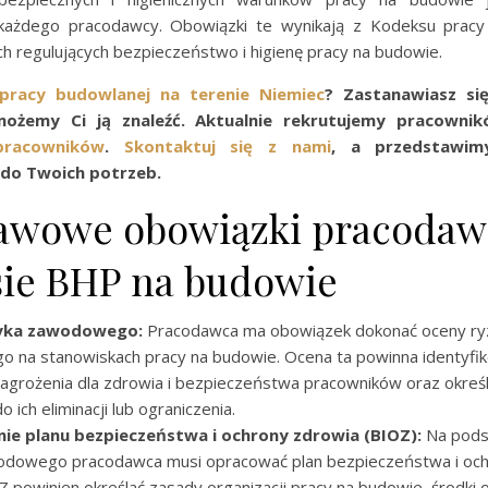
każdego pracodawcy. Obowiązki te wynikają z Kodeksu pracy
h regulujących bezpieczeństwo i higienę pracy na budowie.
pracy budowlanej na terenie Niemiec
? Zastanawiasz s
ożemy Ci ją znaleźć. Aktualnie rekrutujemy pracownik
pracowników
.
Skontaktuj się z nami
, a przedstawim
do Twoich potrzeb.
awowe obowiązki pracodaw
sie BHP na budowie
yka zawodowego:
Pracodawca ma obowiązek dokonać oceny ry
 na stanowiskach pracy na budowie. Ocena ta powinna identyfi
agrożenia dla zdrowia i bezpieczeństwa pracowników oraz określ
 ich eliminacji lub ograniczenia.
e planu bezpieczeństwa i ochrony zdrowia (BIOZ):
Na pods
odowego pracodawca musi opracować plan bezpieczeństwa i och
Z powinien określać zasady organizacji pracy na budowie, środki 