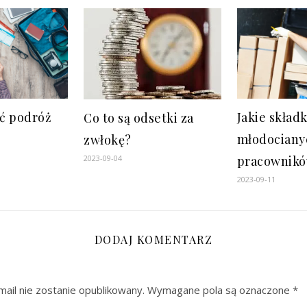
ać podróż
Jakie skład
Co to są odsetki za
młodociany
zwłokę?
pracownik
2023-09-04
2023-09-11
DODAJ KOMENTARZ
ail nie zostanie opublikowany.
Wymagane pola są oznaczone
*