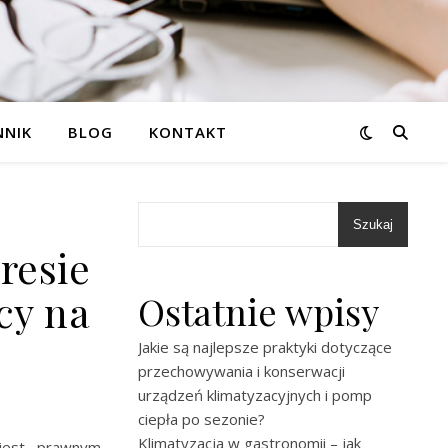
NNIK
BLOG
KONTAKT
Szukaj
resie
cy na
Ostatnie wpisy
Jakie są najlepsze praktyki dotyczące
przechowywania i konserwacji
urządzeń klimatyzacyjnych i pomp
ciepła po sezonie?
Klimatyzacja w gastronomii – jak
 jest prawnym