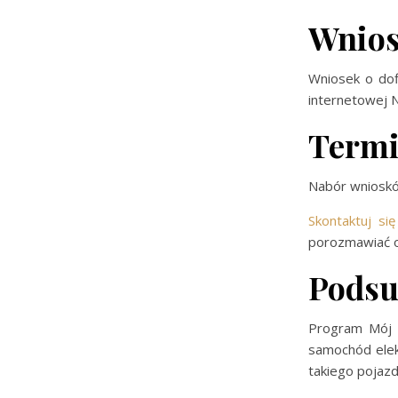
Wnios
Wniosek o dof
internetowej 
Termi
Nabór wnioskó
Skontaktuj się
porozmawiać o
Pods
Program Mój E
samochód elek
takiego pojazd