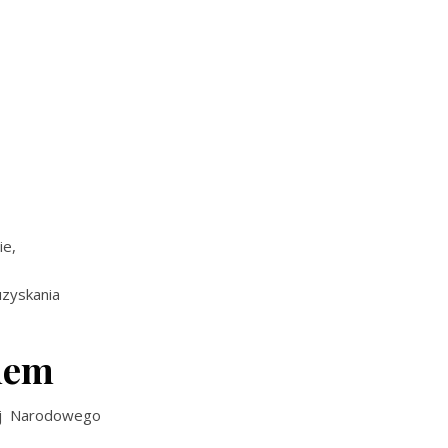
ie,
uzyskania
mem
ej Narodowego