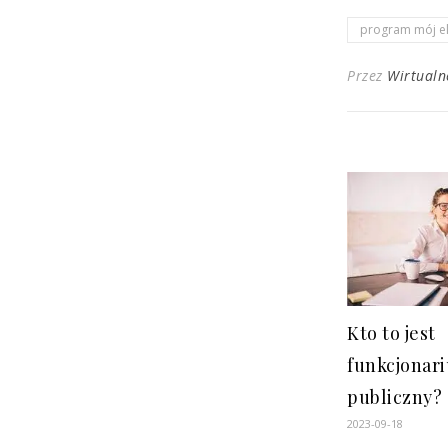
program mój el
Przez
Wirtual
Kto to jest
funkcjonari
publiczny?
2023-09-18