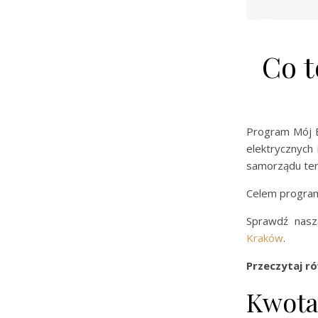
Co t
Program Mój E
elektrycznych
samorządu ter
Celem program
Sprawdź nasz
Kraków
.
Przeczytaj r
Kwota