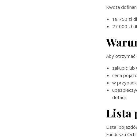
Kwota dofinan
18 750 zł d
27 000 zł dl
Warun
Aby otrzymać d
zakupić lub
cena pojaz
w przypadk
ubezpieczyć
dotacji.
Lista
Lista pojazd
Funduszu Ochr