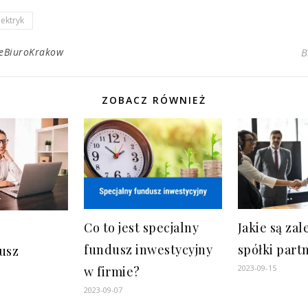
ektryk
neBiuroKrakow
B
ZOBACZ RÓWNIEŻ
Co to jest specjalny
Jakie są zal
fundusz inwestycyjny
spółki part
usz
2023-09-15
w firmie?
2023-09-07