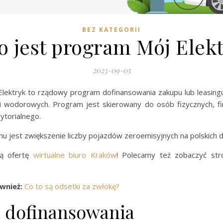
BEZ KATEGORII
o jest program Mój Elek
2023-09-05
lektryk to rządowy program dofinansowania zakupu lub leasi
 i wodorowych. Program jest skierowany do osób fizycznych, fi
ytorialnego.
u jest zwiększenie liczby pojazdów zeroemisyjnych na polskich 
ą ofertę
wirtualne biuro Kraków
! Polecamy też zobaczyć st
ównież:
Co to są odsetki za zwłokę?
 dofinansowania