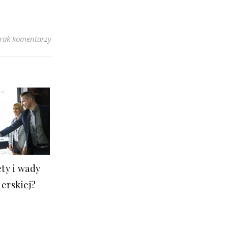
rak komentarzy
ety i wady
nerskiej?