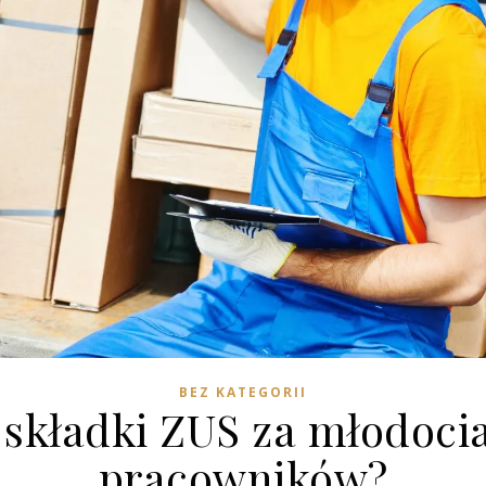
BEZ KATEGORII
e składki ZUS za młodoci
pracowników?