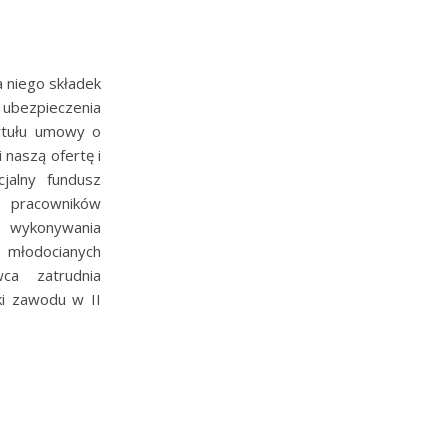
 niego składek
ubezpieczenia
ytułu umowy o
 naszą ofertę i
jalny fundusz
e pracowników
 wykonywania
 młodocianych
ca zatrudnia
i zawodu w II