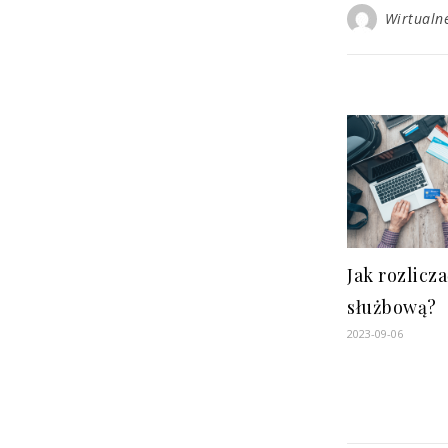
Wirtualn
Jak rozlicz
służbową?
2023-09-06