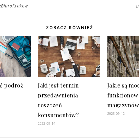
eBiuroKrakow
B
ZOBACZ RÓWNIEŻ
ać podróż
Jaki jest termin
Jakie są mo
przedawnienia
funkcjonow
roszczeń
magazynów
2023-09-12
konsumentów?
2023-09-14