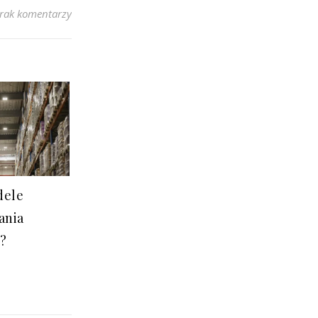
rak komentarzy
dele
ania
?