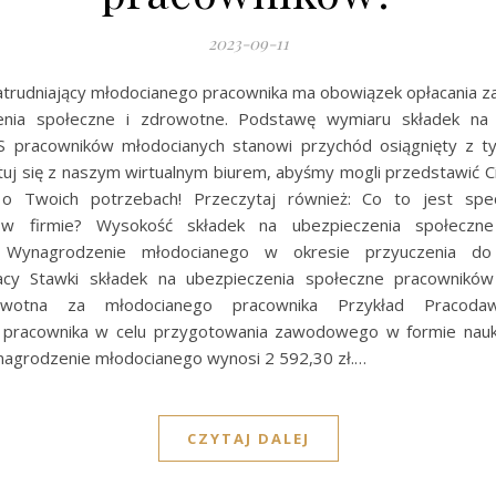
2023-09-11
trudniający młodocianego pracownika ma obowiązek opłacania za
enia społeczne i zdrowotne. Podstawę wymiaru składek na 
S pracowników młodocianych stanowi przychód osiągnięty z t
tuj się z naszym wirtualnym biurem, abyśmy mogli przedstawić Ci
o Twoich potrzebach! Przeczytaj również: Co to jest spec
 w firmie? Wysokość składek na ubezpieczenia społeczn
h Wynagrodzenie młodocianego w okresie przyuczenia do
racy Stawki składek na ubezpieczenia społeczne pracowników
owotna za młodocianego pracownika Przykład Pracodaw
 pracownika w celu przygotowania zawodowego w formie nauk
ynagrodzenie młodocianego wynosi 2 592,30 zł.…
CZYTAJ DALEJ