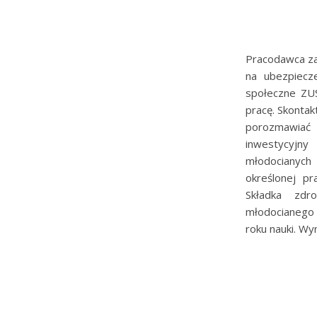
Pracodawca za
na ubezpiecz
społeczne ZU
pracę. Skontak
porozmawiać 
inwestycyjny
młodocianyc
określonej p
Składka zdr
młodocianego
roku nauki. W